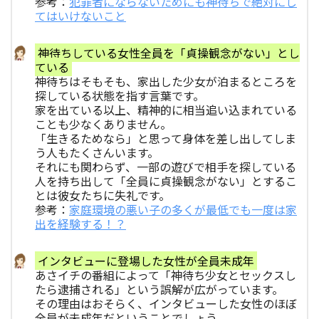
参考：
犯罪者にならないためにも神待ちで絶対にし
てはいけないこと
神待ちしている女性全員を「貞操観念がない」とし
ている
神待ちはそもそも、家出した少女が泊まるところを
探している状態を指す言葉です。
家を出ている以上、精神的に相当追い込まれている
ことも少なくありません。
「生きるためなら」と思って身体を差し出してしま
う人もたくさんいます。
それにも関わらず、一部の遊びで相手を探している
人を持ち出して「全員に貞操観念がない」とするこ
とは彼女たちに失礼です。
参考：
家庭環境の悪い子の多くが最低でも一度は家
出を経験する！？
インタビューに登場した女性が全員未成年
あさイチの番組によって「神待ち少女とセックスし
たら逮捕される」という誤解が広がっています。
その理由はおそらく、インタビューした女性のほぼ
全員が未成年だということでしょう。