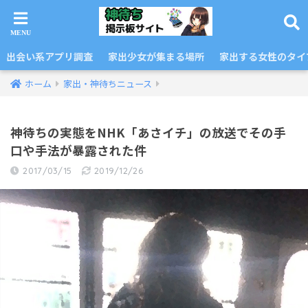
出会い系アプリ調査
家出少女が集まる場所
家出する女性のタイ
ホーム
家出・神待ちニュース
神待ちの実態をNHK「あさイチ」の放送でその手
口や手法が暴露された件
2017/03/15
2019/12/26