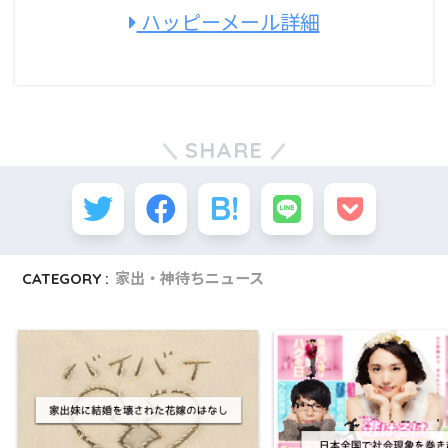
ハッピーメール詳細
1位
1位
1位
2位
2位
2位
2位
3位
3位
1900万
1000万
750万
SHARE
ラブサーチ
ハッピーメール
ハッピーメール
ハッピーメール
ＰＣＭＡＸ
Ｊメール
ＰＣＭＡＸ
ワクワクメ
ワクワクメ
ラブサーチは料金が定額制なのだ！掲示板
会員数は圧倒的にハッピーメールが多いの
アダルトな出会いの確率もハッピーメール
CATEGORY :
家出・神待ちニュース
の閲覧なども定額で使えるからコスパ抜
だ！ワクワクメールは少なく見えるがマッ
が高くて人気なのだ。Ｊメールやワクワク
群！ハッピーメールとＰＣＭＡＸはだいた
チングの実績と合計すると1700万人になる
メールも出逢いが見つかると口コミされて
い同じくらいだぞ。
ぞ。
いるぞ。