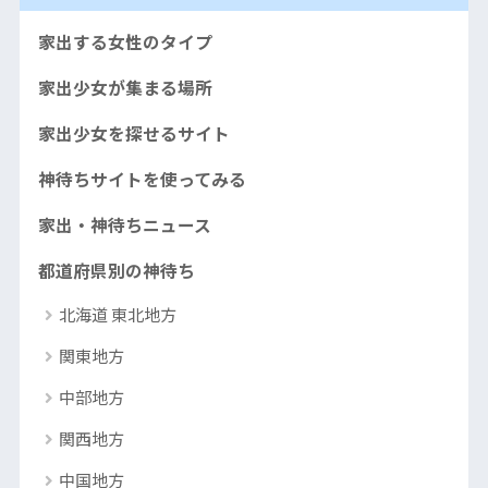
待ち掲示板まとめ
示板まとめ
示板まとめ
熊本市・阿蘇市の神待ち少女とすぐに会える神待ち掲示
家出する女性のタイプ
静岡（浜松市・静岡市）の神待ち少女とすぐに会える神
板まとめ
家出少女が集まる場所
待ち掲示板まとめ
大分市・別府市の神待ち少女とすぐに会える神待ち掲示
家出少女を探せるサイト
愛知（名古屋市・豊田市）の神待ち少女とすぐに会える
板まとめ
神待ち掲示板まとめ
神待ちサイトを使ってみる
宮崎市・都城市の神待ち少女とすぐに会える神待ち掲示
三重（四日市市・津市）の神待ち少女とすぐに会える神
板まとめ
家出・神待ちニュース
待ち掲示板まとめ
鹿児島市・霧島市の神待ち少女とすぐに会える神待ち掲
都道府県別の神待ち
示板まとめ
北海道 東北地方
沖縄（那覇市・沖縄市）の神待ち少女とすぐに会える神
関東地方
待ち掲示板まとめ
中部地方
関西地方
中国地方