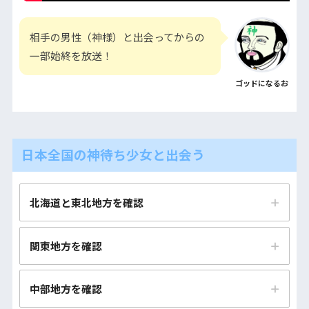
相手の男性（神様）と出会ってからの
一部始終を放送！
ゴッドになるお
日本全国の神待ち少女と出会う
北海道と東北地方を確認
北海道（札幌市・函館市）の神待ち少女とすぐに会える
関東地方を確認
神待ち掲示板まとめ
青森市・八戸市の神待ち少女とすぐに会える神待ち掲示
茨城（水戸市・つくば市）の神待ち少女とすぐに会える
中部地方を確認
板まとめ
神待ち掲示板まとめ