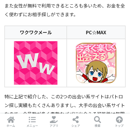
また女性が無料で利用できるところも多いため、お金を全
く使わずにお相手探しができます。
ワクワクメール
PC☆MAX
特に上記で紹介した、この2つの出会い系サイトはパトロ
ン探し実績もたくさんありますし、大手の出会い系サイト
なので、会員数が多く素敵なパパに出会える可能性は無限
大です。
ホーム
メニュー
アプリ
シェア
検索
トップ